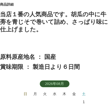
商品詳細
当店１番の人気商品です。胡瓜の中に牛
蒡を青じそで巻いて詰め、さっぱり味に
仕上げました。
原料原産地名 ： 国産
賞味期限 ： 製造日より６日間
2026年08月
日
月
火
水
木
金
土
1