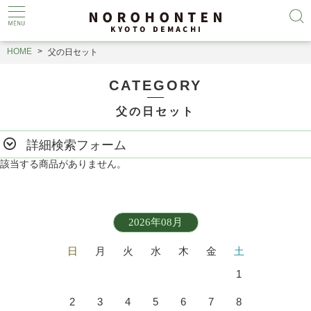
HOME
父の日セット
CATEGORY
父の日セット
詳細検索フォーム
該当する商品がありません。
2026年08月
日
月
火
水
木
金
土
1
2
3
4
5
6
7
8